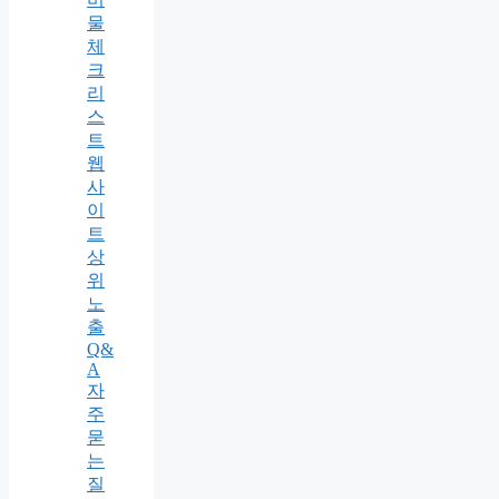
물
체
크
리
스
트
웹
사
이
트
상
위
노
출
Q&
A
자
주
묻
는
질