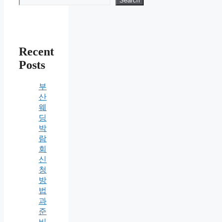
Search
Recent
Posts
부
산
웨
딩
박
람
회
신
청
방
법
과
준
비