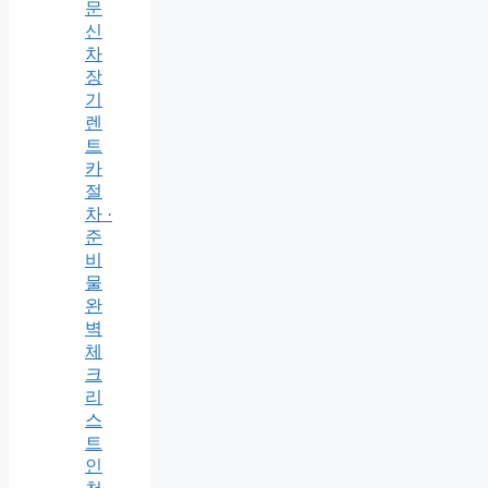
문
신
차
장
기
렌
트
카
절
차 ·
준
비
물
완
벽
체
크
리
스
트
인