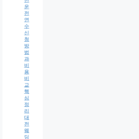
천
운
전
연
수
신
청
방
법
과
비
용
비
교
핵
심
정
리
대
전
웨
딩