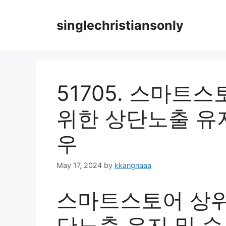
Skip
to
singlechristiansonly
content
51705. 스마트
위한 상단노출 유지
우
May 17, 2024
by
kkangnaaa
스마트스토어 상위
단노출 유지 및 