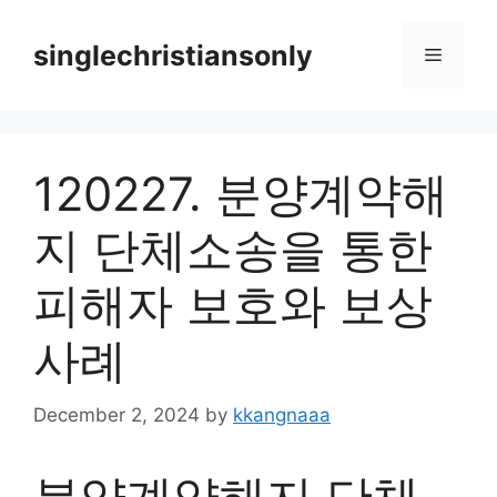
Skip
to
singlechristiansonly
Menu
content
120227. 분양계약해
지 단체소송을 통한
피해자 보호와 보상
사례
December 2, 2024
by
kkangnaaa
분양계약해지 단체