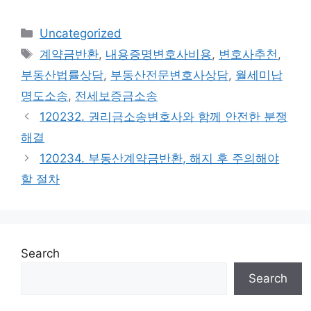
Categories
Uncategorized
Tags
계약금반환
,
내용증명변호사비용
,
변호사추천
,
부동산법률상담
,
부동산전문변호사상담
,
월세미납
명도소송
,
전세보증금소송
120232. 권리금소송변호사와 함께 안전한 분쟁
해결
120234. 부동산계약금반환, 해지 후 주의해야
할 절차
Search
Search