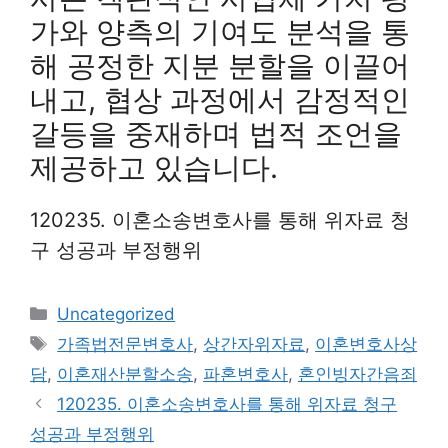
가와 양측의 기여도 분석을 통
해 공정한 지분 분할을 이끌어
내고, 협상 과정에서 감정적인
갈등을 중재하며 법적 조언을
제공하고 있습니다.
120235. 이혼소송변호사를 통해 위자료 청
구 성공과 부정행위
Categories
Uncategorized
Tags
가족법전문변호사
,
상간자위자료
,
이혼변호사상
담
,
이혼재산분할소송
,
파혼변호사
,
혼인빙자간음죄
120235. 이혼소송변호사를 통해 위자료 청구
성공과 부정행위