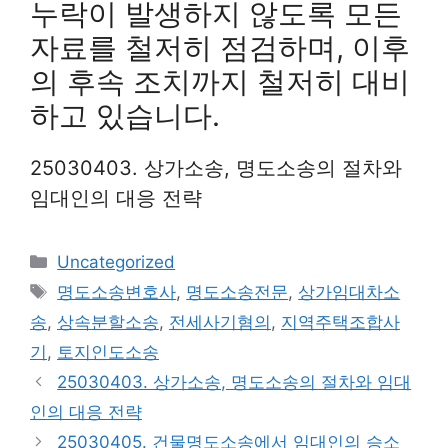
누락이 발생하지 않도록 모든
자료를 철저히 점검하며, 이후
의 후속 조치까지 철저히 대비
하고 있습니다.
25030403. 상가소송, 명도소송의 절차와
임대인의 대응 전략
Categories
Uncategorized
Tags
명도소송변호사
,
명도소송전문
,
상가임대차소
송
,
상속분할소송
,
전세사기혐의
,
지역주택조합사
기
,
토지인도소송
25030403. 상가소송, 명도소송의 절차와 임대
인의 대응 전략
25030405. 건물명도소송에서 임대인의 승소