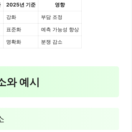
준
2025년 기준
영향
강화
부담 조정
표준화
예측 가능성 향상
명확화
분쟁 감소
요소와 예시
소