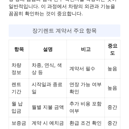
일반적입니다. 이 과정에서 차량의 외관과 기능을
꼼꼼히 확인하는 것이 중요합니다.
장기렌트 계약서 주요 항목
중요
항목
설명
비고
도
차량
차종, 연식, 색
계약서 필수
높음
정보
상 등
렌트
시작일과 종료
연장 가능 여부
높음
기간
일
확인
월 납
추가 비용 포함
월별 지불 금액
중간
입금
여부
보증금
계약 시 예치금
환급 조건 확인
중간