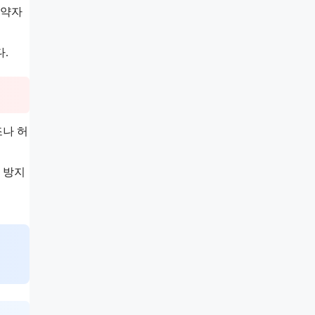
계약자
.
조나 허
 방지