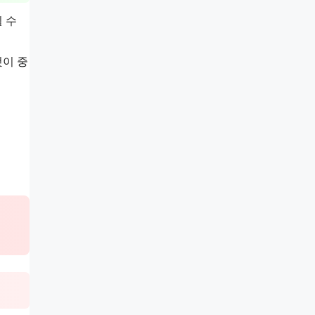
될 수
것이 중