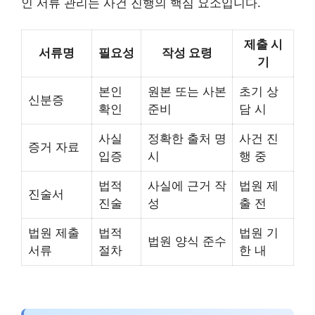
인 서류 관리는 사건 진행의 핵심 요소입니다.
제출 시
서류명
필요성
작성 요령
기
본인
원본 또는 사본
초기 상
신분증
확인
준비
담 시
사실
정확한 출처 명
사건 진
증거 자료
입증
시
행 중
법적
사실에 근거 작
법원 제
진술서
진술
성
출 전
법원 제출
법적
법원 기
법원 양식 준수
서류
절차
한 내