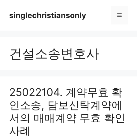
Skip
to
singlechristiansonly
Menu
content
건설소송변호사
25022104. 계약무효 확
인소송, 담보신탁계약에
서의 매매계약 무효 확인
사례