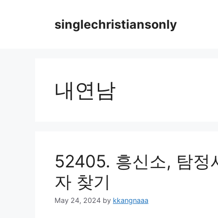
Skip
to
singlechristiansonly
content
내연남
52405. 흥신소, 
자 찾기
May 24, 2024
by
kkangnaaa