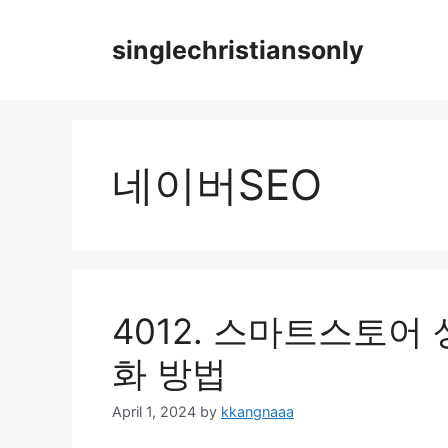
Skip
to
singlechristiansonly
content
네이버SEO
4012. 스마트스토어
화 방법
April 1, 2024
by
kkangnaaa