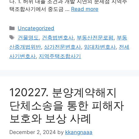
다. 1. 허위 대출 조건과 개발 지연의 문제점 지역주
택조합사기에서 중도금 …
Read more
Categories
Uncategorized
Tags
건물명도
,
건축법변호사
,
부동산전문로펌
,
부동
산중개법위반
,
상가전문변호사
,
임대차변호사
,
전세
사기변호사
,
지역주택조합사기
120227. 분양계약해지
단체소송을 통한 피해자
보호와 보상 사례
December 2, 2024
by
kkangnaaa