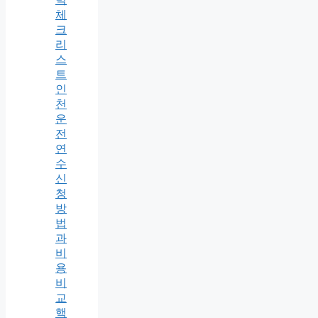
체
크
리
스
트
인
천
운
전
연
수
신
청
방
법
과
비
용
비
교
핵