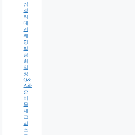
심
정
리
대
전
웨
딩
박
람
회
일
정
Q&
A와
준
비
물
체
크
리
스