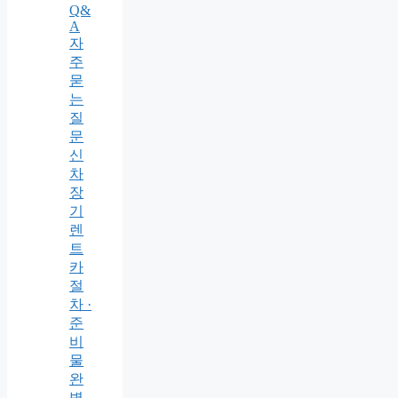
Q&
A
자
주
묻
는
질
문
신
차
장
기
렌
트
카
절
차 ·
준
비
물
완
벽