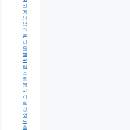
신
청
방
법
과
준
비
물
체
크
리
스
트
웹
사
이
트
상
위
노
출