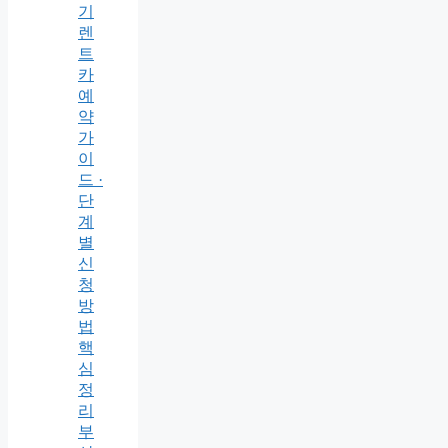
기
렌
트
카
예
약
가
이
드 ·
단
계
별
신
청
방
법
핵
심
정
리
부