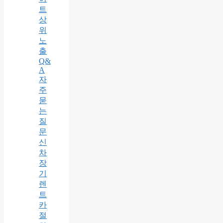
트
상
위
노
출
Q&
A
자
주
묻
는
질
문
신
차
장
기
렌
트
카
절