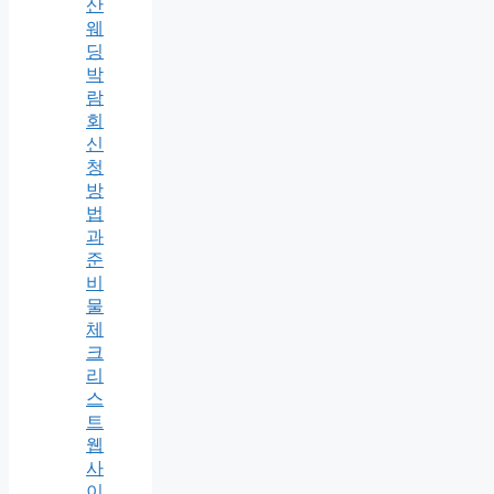
산
웨
딩
박
람
회
신
청
방
법
과
준
비
물
체
크
리
스
트
웹
사
이