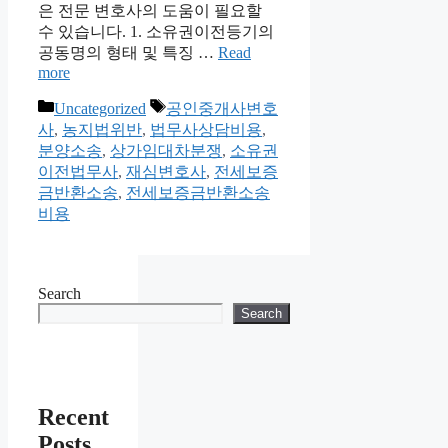
은 전문 변호사의 도움이 필요할
수 있습니다. 1. 소유권이전등기의
공동명의 형태 및 특징 …
Read
more
Categories
Tags
Uncategorized
공인중개사변호
사
,
농지법위반
,
법무사상담비용
,
분양소송
,
상가임대차분쟁
,
소유권
이전법무사
,
재심변호사
,
전세보증
금반환소송
,
전세보증금반환소송
비용
Search
Search
Recent
Posts