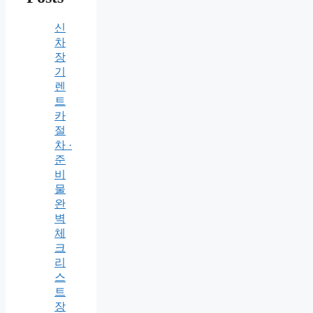
신
차
장
기
렌
트
카
절
차 ·
준
비
물
완
벽
체
크
리
스
트
장