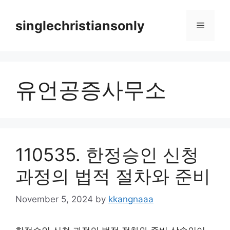
Skip
to
singlechristiansonly
Menu
content
유언공증사무소
110535. 한정승인 신청
과정의 법적 절차와 준비
November 5, 2024
by
kkangnaaa