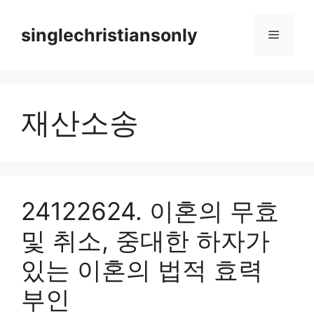
Skip
to
singlechristiansonly
Menu
content
재산소송
24122624. 이혼의 무효
및 취소, 중대한 하자가
있는 이혼의 법적 효력
부인