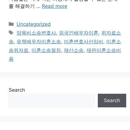
를 해결하기 …
Read more
Categories
Uncategorized
Tags
양육비소송변호사
,
외국인배우자이혼
,
위자료소
송
,
유책배우자이혼소송
,
이혼변호사선임비
,
이혼소
송위자료
,
이혼소송절차
,
재산소송
,
재판이혼소송비
용
Search
Search