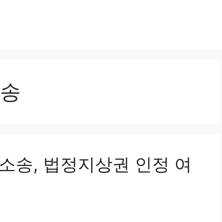
송
도소송, 법정지상권 인정 여