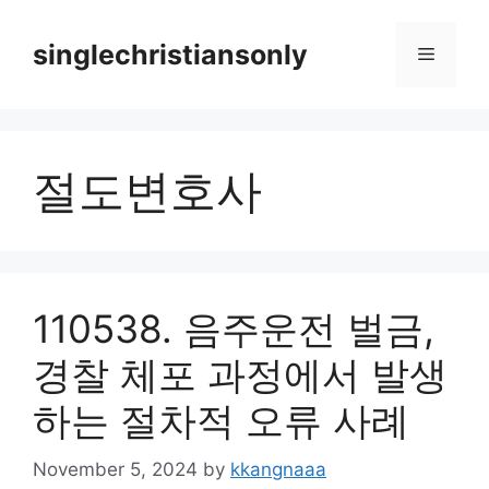
Skip
to
singlechristiansonly
Menu
content
절도변호사
110538. 음주운전 벌금,
경찰 체포 과정에서 발생
하는 절차적 오류 사례
November 5, 2024
by
kkangnaaa