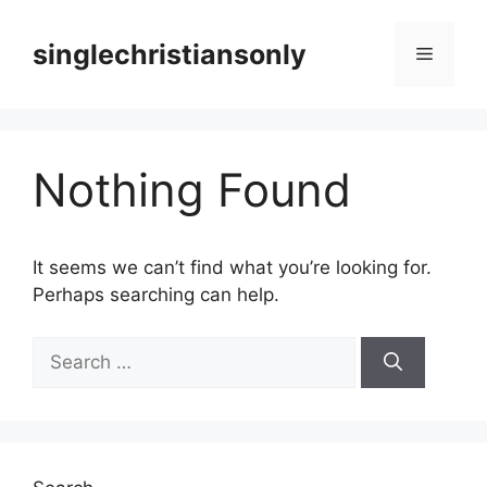
Skip
to
singlechristiansonly
Menu
content
Nothing Found
It seems we can’t find what you’re looking for.
Perhaps searching can help.
Search
for: