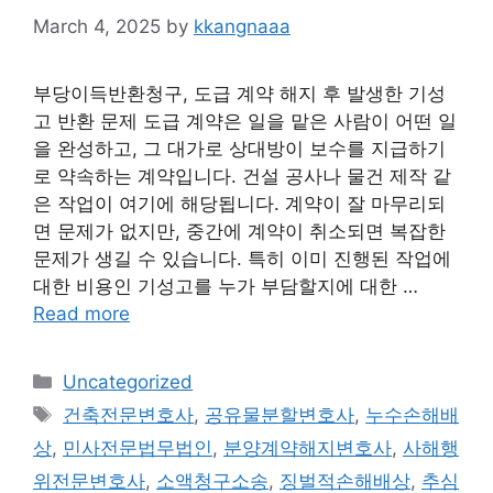
March 4, 2025
by
kkangnaaa
부당이득반환청구, 도급 계약 해지 후 발생한 기성
고 반환 문제 도급 계약은 일을 맡은 사람이 어떤 일
을 완성하고, 그 대가로 상대방이 보수를 지급하기
로 약속하는 계약입니다. 건설 공사나 물건 제작 같
은 작업이 여기에 해당됩니다. 계약이 잘 마무리되
면 문제가 없지만, 중간에 계약이 취소되면 복잡한
문제가 생길 수 있습니다. 특히 이미 진행된 작업에
대한 비용인 기성고를 누가 부담할지에 대한 …
Read more
Categories
Uncategorized
Tags
건축전문변호사
,
공유물분할변호사
,
누수손해배
상
,
민사전문법무법인
,
분양계약해지변호사
,
사해행
위전문변호사
,
소액청구소송
,
징벌적손해배상
,
추심