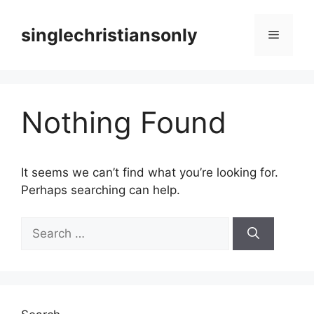
Skip
to
singlechristiansonly
Menu
content
Nothing Found
It seems we can’t find what you’re looking for.
Perhaps searching can help.
Search
for: