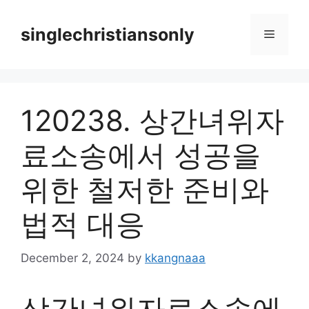
Skip
to
singlechristiansonly
Menu
content
120238. 상간녀위자
료소송에서 성공을
위한 철저한 준비와
법적 대응
December 2, 2024
by
kkangnaaa
상간녀위자료소송에