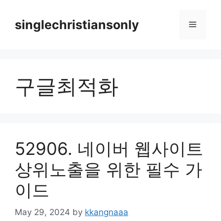
Skip
to
singlechristiansonly
Menu
content
구글최적화
52906. 네이버 웹사이트
상위노출을 위한 필수 가
이드
May 29, 2024
by
kkangnaaa