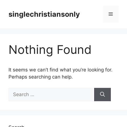
Skip
to
singlechristiansonly
Menu
content
Nothing Found
It seems we can’t find what you’re looking for.
Perhaps searching can help.
Search
for: