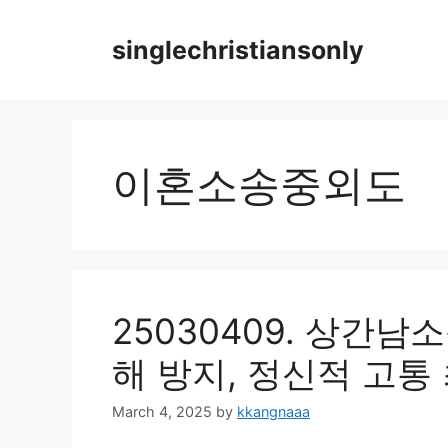
Skip
to
singlechristiansonly
content
이혼소송중외도
25030409. 상간남
해 방지, 정신적 고통
March 4, 2025
by
kkangnaaa