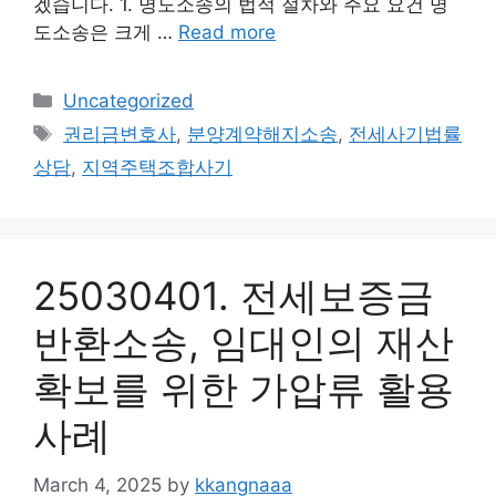
겠습니다. 1. 명도소송의 법적 절차와 주요 요건 명
도소송은 크게 …
Read more
Categories
Uncategorized
Tags
권리금변호사
,
분양계약해지소송
,
전세사기법률
상담
,
지역주택조합사기
25030401. 전세보증금
반환소송, 임대인의 재산
확보를 위한 가압류 활용
사례
March 4, 2025
by
kkangnaaa